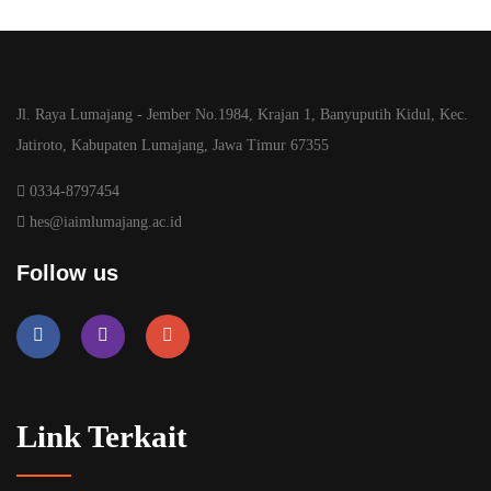
Jl. Raya Lumajang - Jember No.1984, Krajan 1, Banyuputih Kidul, Kec.
Jatiroto, Kabupaten Lumajang, Jawa Timur 67355
0334-8797454
hes@iaimlumajang.ac.id
Follow us
Link Terkait