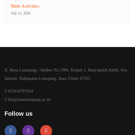
Math Activities
July 12, 2020
Jl. Raya Lumajang - Jember No.1984, Krajan 1, Banyuputih Kidul, Kec.
Jatiroto, Kabupaten Lumajang, Jawa Timur 67355
0334-8797454
hes@iaimlumajang.ac.id
Follow us