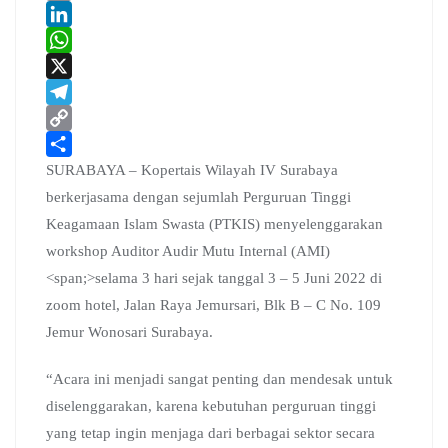
a
E
c
m
L
e
a
i
W
b
i
n
h
X
o
l
k
a
T
o
e
t
e
C
k
d
s
l
o
S
SURABAYA – Kopertais Wilayah IV Surabaya
I
A
e
p
h
berkerjasama dengan sejumlah Perguruan Tinggi
n
p
g
y
a
Keagamaan Islam Swasta (PTKIS) menyelenggarakan
p
r
L
r
workshop Auditor Audir Mutu Internal (AMI)
a
i
e
<span;>selama 3 hari sejak tanggal 3 – 5 Juni 2022 di
m
n
zoom hotel, Jalan Raya Jemursari, Blk B – C No. 109
k
Jemur Wonosari Surabaya.
“Acara ini menjadi sangat penting dan mendesak untuk
diselenggarakan, karena kebutuhan perguruan tinggi
yang tetap ingin menjaga dari berbagai sektor secara