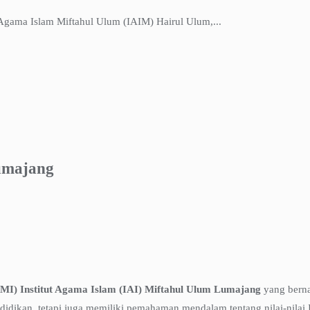
gama Islam Miftahul Ulum (IAIM) Hairul Ulum,...
umajang
MI) Institut Agama Islam (IAI) Miftahul Ulum Lumajang
yang berna
didikan, tetapi juga memiliki pemahaman mendalam tentang nilai-nilai