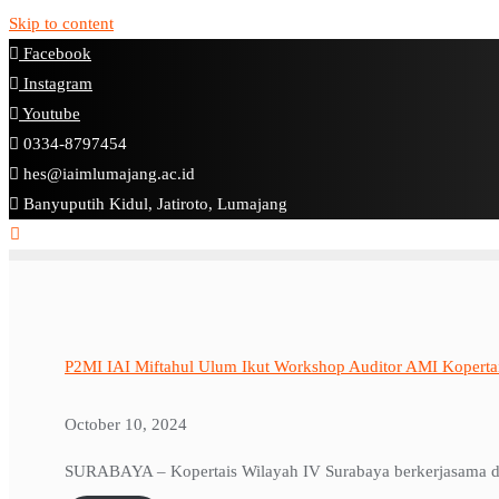
Skip to content
Facebook
Instagram
Youtube
0334-8797454
hes@iaimlumajang.ac.id
Banyuputih Kidul, Jatiroto, Lumajang
P2MI IAI Miftahul Ulum Ikut Workshop Auditor AMI Koperta
October 10, 2024
SURABAYA – Kopertais Wilayah IV Surabaya berkerjasama de