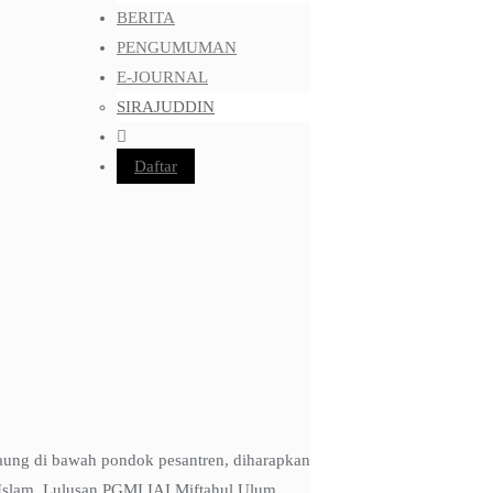
BERITA
PENGUMUMAN
E-JOURNAL
SIRAJUDDIN
Daftar
ung di bawah pondok pesantren, diharapkan
 Islam. Lulusan PGMI IAI Miftahul Ulum