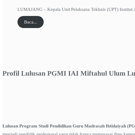
LUMAJANG – Kepala Unit Pelaksana Tekhnis (UPT) Institut A
Baca...
Profil Lulusan PGMI IAI Miftahul Ulum L
Lulusan Program Studi Pendidikan Guru Madrasah Ibtidaiyah (PG
menjadi pendidik profesional yang tidak hanya menguasai ilmu kepen