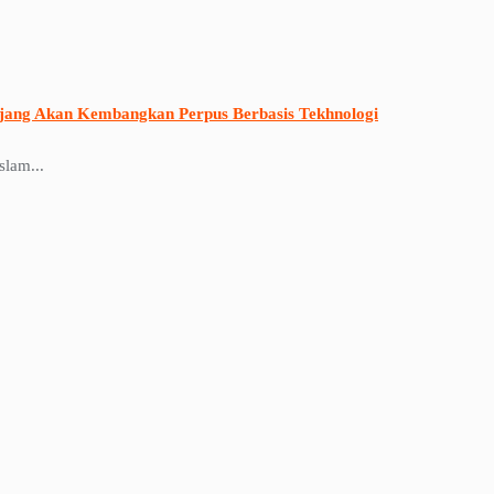
jang Akan Kembangkan Perpus Berbasis Tekhnologi
lam...